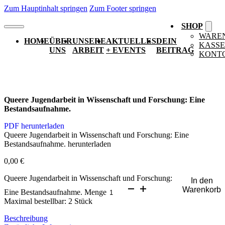
Zum Hauptinhalt springen
Zum Footer springen
SHOP
WARE
HOME
ÜBER
UNSERE
AKTUELLES
DEIN
KASSE
UNS
ARBEIT
+ EVENTS
BEITRAG
KONT
Queere Jugendarbeit in Wissenschaft und Forschung: Eine
Bestandsaufnahme.
PDF herunterladen
Queere Jugendarbeit in Wissenschaft und Forschung: Eine
Bestandsaufnahme. herunterladen
0,00
€
Queere Jugendarbeit in Wissenschaft und Forschung:
In den
Warenkorb
Eine Bestandsaufnahme. Menge
Maximal bestellbar: 2 Stück
Beschreibung