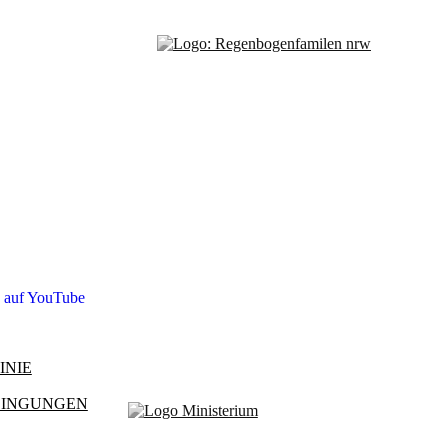
s auf YouTube
INIE
DINGUNGEN