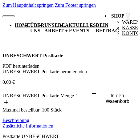
Zum Hauptinhalt springen
Zum Footer springen
SHOP
WARE
HOME
ÜBER
UNSERE
AKTUELLES
DEIN
KASSE
UNS
ARBEIT
+ EVENTS
BEITRAG
KONT
UNBESCHWERT Postkarte
PDF herunterladen
UNBESCHWERT Postkarte herunterladen
0,00
€
UNBESCHWERT Postkarte Menge
In den
Warenkorb
Maximal bestellbar: 100 Stück
Beschreibung
Zusätzliche Informationen
Postkarte UNBESCHWERT