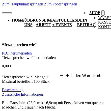
Zum Hauptinhalt springen
Zum Footer springen
SHOP
WARE
HOME
ÜBER
UNSERE
AKTUELLES
DEIN
KASSE
UNS
ARBEIT
+ EVENTS
BEITRAG
KONT
“Jetzt sprechen wir”
PDF herunterladen
“Jetzt sprechen wir” herunterladen
0,00
€
In den Warenkorb
"Jetzt sprechen wir" Menge
Maximal bestellbar: 100 Stück
Beschreibung
Zusätzliche Informationen
Eine Broschüre (23,9cm x 16,9cm) mit Perspektiven von queeren
Mädchen und Frauen nach Flucht.