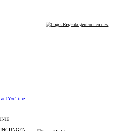
s auf YouTube
INIE
DINGUNGEN