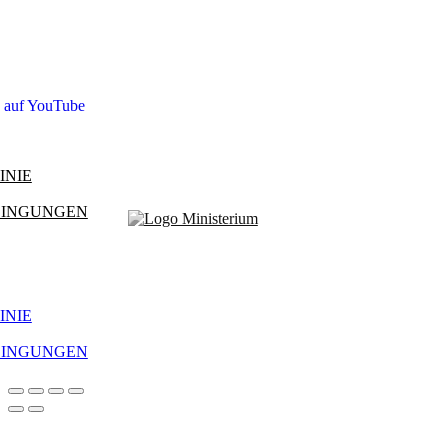
s auf YouTube
INIE
DINGUNGEN
INIE
DINGUNGEN