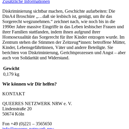
Zusätzliche Informationen
Diskriminierung sichtbar machen, Geschichte aufarbeiten: Die
DinA4 Broschüre „…daß sie lesbisch ist, genügt, um ihr das
Sorgerecht wegzunehmen.“ zeichnet nach, wie noch bis in die
1990er Jahre massive Eingriffe in das Leben lesbischer Frauen und
ihrer Familien stattfanden, indem ihnen aufgrund ihrer
Homosexualität das Sorgerecht für ihre Kinder entzogen wurde. Im
Zentrum stehen die Stimmen der Zeitzeug*innen: betroffene Mütter,
Kinder, Lebensgefährtinnen, Väter und andere Beteiligte. Sie
berichten von Diskriminierung, Gerichtsprozessen und Angst – aber
auch von Solidarität und Widerstand.
Gewicht
0,179 kg
Wie können wir Dir helfen?
KONTAKT
QUEERES NETZWERK NRW e. V.
Lindenstraße 20
50674 Köln
Fon +49 (0)221 – 3565650
info@queeres-netzwerk.nrw