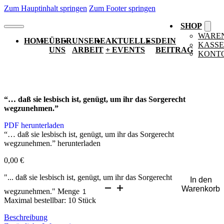
Zum Hauptinhalt springen
Zum Footer springen
SHOP
WARE
HOME
ÜBER
UNSERE
AKTUELLES
DEIN
KASSE
UNS
ARBEIT
+ EVENTS
BEITRAG
KONT
“… daß sie lesbisch ist, genügt, um ihr das Sorgerecht
wegzunehmen.”
PDF herunterladen
“… daß sie lesbisch ist, genügt, um ihr das Sorgerecht
wegzunehmen.” herunterladen
0,00
€
"... daß sie lesbisch ist, genügt, um ihr das Sorgerecht
In den
Warenkorb
wegzunehmen." Menge
Maximal bestellbar: 10 Stück
Beschreibung