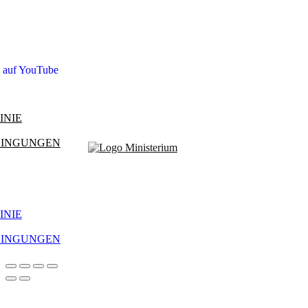
s auf YouTube
INIE
DINGUNGEN
INIE
DINGUNGEN