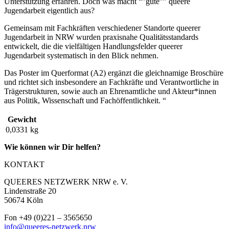
Unterstützung erfahren. Doch was macht “”gute”” queere
Jugendarbeit eigentlich aus?
Gemeinsam mit Fachkräften verschiedener Standorte queerer
Jugendarbeit in NRW wurden praxisnahe Qualitätsstandards
entwickelt, die die vielfältigen Handlungsfelder queerer
Jugendarbeit systematisch in den Blick nehmen.
Das Poster im Querformat (A2) ergänzt die gleichnamige Broschüre
und richtet sich insbesondere an Fachkräfte und Verantwortliche in
Trägerstrukturen, sowie auch an Ehrenamtliche und Akteur*innen
aus Politik, Wissenschaft und Fachöffentlichkeit. “
Gewicht
0,0331 kg
Wie können wir Dir helfen?
KONTAKT
QUEERES NETZWERK NRW e. V.
Lindenstraße 20
50674 Köln
Fon +49 (0)221 – 3565650
info@queeres-netzwerk.nrw