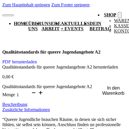
Zum Hauptinhalt springen
Zum Footer springen
SHOP
WARE
HOME
ÜBER
UNSERE
AKTUELLES
DEIN
KASSE
UNS
ARBEIT
+ EVENTS
BEITRAG
KONT
Qualitätsstandards für queere Jugendangebote A2
PDF herunterladen
Qualitätsstandards für queere Jugendangebote A2 herunterladen
0,00
€
Qualitätsstandards für queere Jugendangebote A2
In den
Warenkorb
Menge
Beschreibung
Zusätzliche Informationen
“Queere Jugendliche brauchen Räume, in denen sie sich sicher
fühlen, sie selbst sein können, Anschluss finden un professionelle