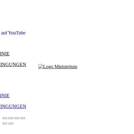
s auf YouTube
INIE
DINGUNGEN
INIE
DINGUNGEN