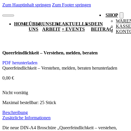
Zum Hauptinhalt springen
Zum Footer springen
SHOP
WARE
HOME
ÜBER
UNSERE
AKTUELLES
DEIN
KASSE
UNS
ARBEIT
+ EVENTS
BEITRAG
KONT
Queerfeindlichkeit – Verstehen, melden, beraten
PDF herunterladen
Queerfeindlichkeit – Verstehen, melden, beraten herunterladen
0,00
€
Nicht vorrätig
Maximal bestellbar: 25 Stück
Beschreibung
Zusätzliche Informationen
Die neue DIN-A4 Broschüre „Queerfeindlichkeit – verstehen,