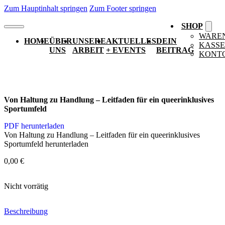
Zum Hauptinhalt springen
Zum Footer springen
SHOP
WARE
HOME
ÜBER
UNSERE
AKTUELLES
DEIN
KASSE
UNS
ARBEIT
+ EVENTS
BEITRAG
KONT
Von Haltung zu Handlung – Leitfaden für ein queerinklusives
Sportumfeld
PDF herunterladen
Von Haltung zu Handlung – Leitfaden für ein queerinklusives
Sportumfeld herunterladen
0,00
€
Nicht vorrätig
Beschreibung